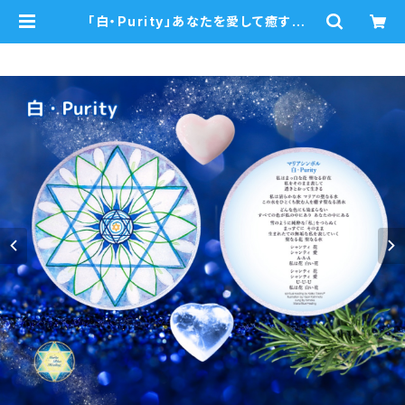
「白・Purity」あなたを愛して癒すマリ
アシンボルカード 瞑想音声ガイド付
き | mariablue