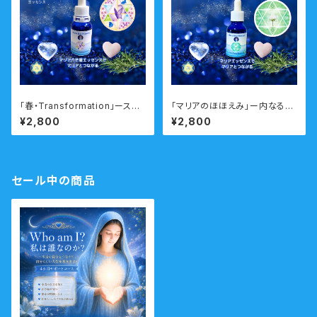
「春・Transformation」ースム
「マリアのほほえみ」ー内なる美
ーズに人生の転機や変化のタイ
と神秘性を輝かせるー 瞑想音
¥2,800
¥2,800
ミングを乗り越えるー 瞑想音
声ガイド付き マリアウォーター
声ガイド付き ウォーターエッセ
エッセンス・シングル
ンス・シングル
セール中の商品