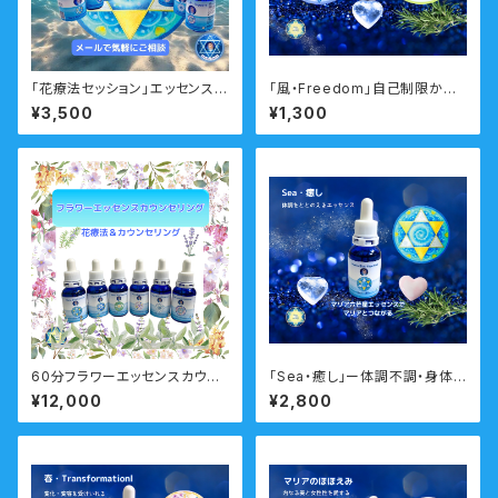
「花療法セッション」エッセンス選
「風・Freedom」自己制限から
びに迷ったらこちらのメニュー
自由になるマリアシンボルカー
¥3,500
¥1,300
メール
ド 瞑想音声ガイド付き
60分フラワーエッセンスカウン
「Sea・癒し」ー体調不調・身体と
セリング 対面・オンライン フ
心のバランスを調えるー 瞑想
¥12,000
¥2,800
ラワーエッセンス付
音声ガイド付き マリアウォータ
ーエッセンス・シングル