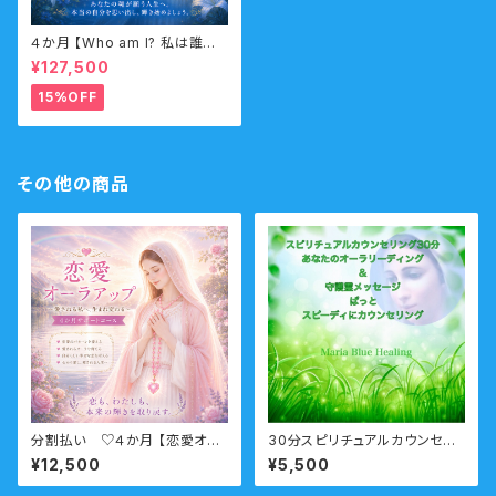
４か月 【Who am I? 私は誰な
のか？】サポートコース なんの
¥127,500
ために生まれてきたのか？人生
の目的・使命・生きがいサポート
15%OFF
コース （人生の目的・魂の使命）
その他の商品
分割払い ♡４か月 【恋愛オー
30分スピリチュアルカウンセリ
ラアップ】サポートコース（恋愛・
ング お電話・オンライン・チャ
¥12,500
¥5,500
結婚・復縁・不倫・LGBTQ）
ット