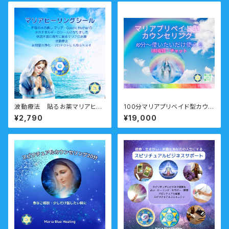
波動療法 貼るお薬マリアヒー
100分マリアプリベイド型カウン
リングシール 瞑想音声ガイド
セリング
¥2,790
¥19,000
付き