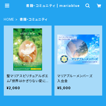
書籍・コミュニティ | mariablue
HOME
書籍・コミュニティ
聖マリアスピリチュアルポエ
マリアブルーメンバーズ
ム『世界はかぎりない愛に
入会金
満ち』時野慶子著・朗読CD
¥2,060
¥5,000
付き 送料込み