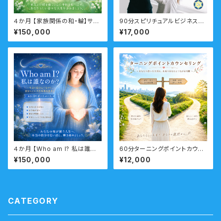
４か月 【家族関係の和・輪】サポ
90分スピリチュアルビジネスコ
ートコース （親子・夫婦・親族家
ーチング「自分らしい仕事がした
¥150,000
¥17,000
族問題・インナーチャイルド）
い！」転職・天職・起業・・仕事の
悩み 右脳派就活をしてみよう！
４か月 【Who am I? 私は誰な
60分ターニングポイントカウン
のか？】サポートコース なんの
セリング 人生の大切な転機を
¥150,000
¥12,000
ために生まれてきたのか？人生
ポジティブに生かす・転機のタイ
の目的・使命・生きがいサポート
ミングに乗る
コース （人生の目的・魂の使命）
CATEGORY