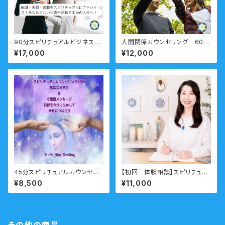
90分スピリチュアルビジネスコ
人間関係カウンセリング 60
ーチング「自分らしい仕事がした
分 ー職場・友人・仲間・ママ友
¥17,000
¥12,000
い！」転職・天職・起業・・仕事の
もやもやをすっきりとー
悩み 右脳派就活をしてみよう！
45分スピリチュアルカウンセリ
【初回 体験相談】スピリチュア
ング 前世・オーラ・ガイドメ
ル相談 ビジネス向け
¥8,500
¥11,000
ッセージ