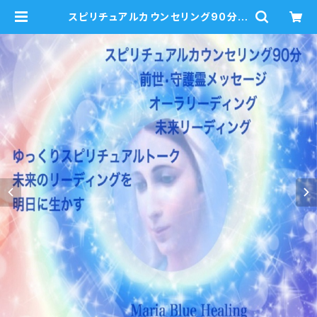
スピリチュアルカウンセリング90分
人気No2 対面・オンライン・LINE電
話 | mariablue