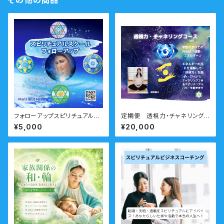
その他の商品
フォローアップスピリチュアルス
定期便 透視力・チャネリングコ
クール
ース
¥5,000
¥20,000