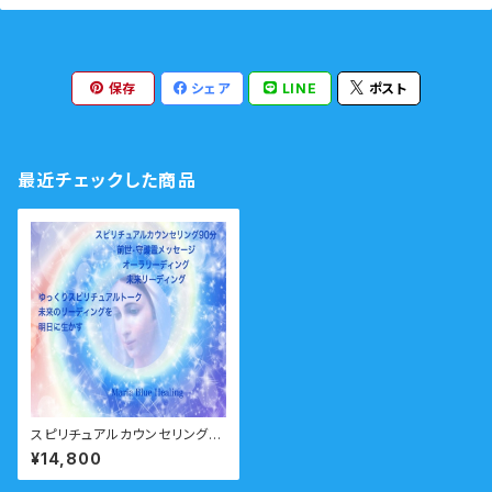
保存
シェア
LINE
ポスト
最近チェックした商品
スピリチュアルカウンセリング9
0分 人気No2 対面・オンライ
¥14,800
ン・LINE電話