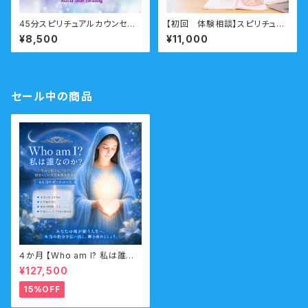
45分スピリチュアルカウンセリ
【初回 体験相談】スピリチュア
ング 前世・オーラ・ガイドメ
ル相談 ビジネス向け
¥8,500
¥11,000
ッセージ
セール中の商品
４か月 【Who am I? 私は誰な
のか？】サポートコース なんの
¥127,500
ために生まれてきたのか？人生
の目的・使命・生きがいサポート
15%OFF
コース （人生の目的・魂の使命）