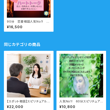
90分 恋愛相談人気No1! ハ
ートトーク（恋人交信）恋人・別
¥16,500
れた人・片思いの人とお話でき
る
同じカテゴリの商品
【スポット相談】スピリチュアル相
人気No1! 60分スピリチュアル
談 ビジネス向け
カウンセリング 前世・未来透
¥22,000
¥10,800
視・オーラ・守護霊