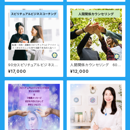
90分スピリチュアルビジネスコ
人間関係カウンセリング 60
ーチング「自分らしい仕事がした
分 ー職場・友人・仲間・ママ友
¥17,000
¥12,000
い！」転職・天職・起業・・仕事の
もやもやをすっきりとー
悩み 右脳派就活をしてみよう！