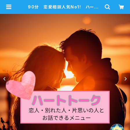
90分 恋愛相談人気No1! ハートト
ーク（恋人交信）恋人・別れた人・片思
いの人とお話できる | mariablue