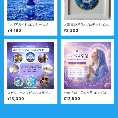
「マリアガイド」エナジースプレ
お部屋の浄化・プロテクション
ー ーマリアとつながる・ガイド
「マリアヒーリングアート」【愛・L
¥4,190
¥2,300
とつながるー 瞑想音声ガイド
ight】
付き ウォーターエッセンス
スピリチュアルビジネスサポー
分割払い ♡４か月 エンパス卒
ト おすすめコース
業サポートコース （HSP・他人
¥15,000
¥12,500
軸・境界線・エンパス・繊細）