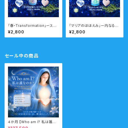
「春・Transformation」ースム
「マリアのほほえみ」ー内なる美
ーズに人生の転機や変化のタイ
と神秘性を輝かせるー 瞑想音
¥2,800
¥2,800
ミングを乗り越えるー 瞑想音
声ガイド付き マリアウォーター
声ガイド付き ウォーターエッセ
エッセンス・シングル
ンス・シングル
セール中の商品
４か月 【Who am I? 私は誰な
のか？】サポートコース なんの