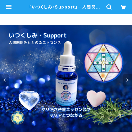
「いつくしみ・Support」ー人間関係・
祈り・瞑想・守護霊とつながるー 瞑
想音声ガイド付き ウォーターエッセ
ンス・シングル | mariablue