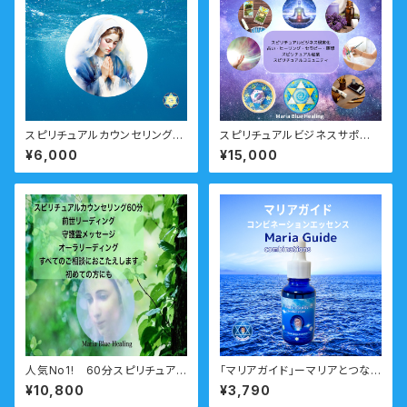
スピリチュアルカウンセリング
スピリチュアルビジネスサポー
延長30分
ト おすすめコース
¥6,000
¥15,000
人気No1! 60分スピリチュアル
「マリアガイド」ーマリアとつな
カウンセリング 前世・未来透
がる・ガイドとつながるーマリア
¥10,800
¥3,790
視・オーラ・守護霊
ウォーターエッセンス 瞑想音