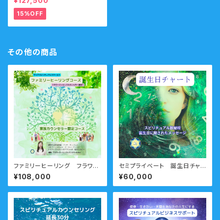
¥127,500
ために生まれてきたのか？人生
の目的・使命・生きがいサポート
15%OFF
コース （人生の目的・魂の使命）
その他の商品
ファミリーヒーリング フラワー
セミプライベート 誕生日チャ
エッセンスカウンセラー３ プラ
ートコースーあなたの誕生日に
¥108,000
¥60,000
イベート
隠された数字の秘密ーご一括