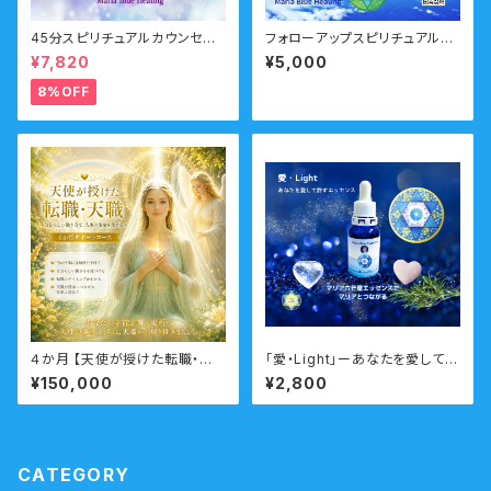
45分スピリチュアルカウンセリ
フォローアップスピリチュアルス
ング 前世・オーラ・ガイドメ
クール
¥7,820
¥5,000
ッセージ
8%OFF
４か月 【天使が授けた転職・天
「愛・Light」ーあなたを愛して許
職】サポートコース （転職・天
して自己愛を高めるエッセンス
¥150,000
¥2,800
職・仕事・働き方・職場の人間関
ー 瞑想音声ガイド付き マリ
係・転職タイミング）
アウォーターエッセンス・シング
ル
CATEGORY