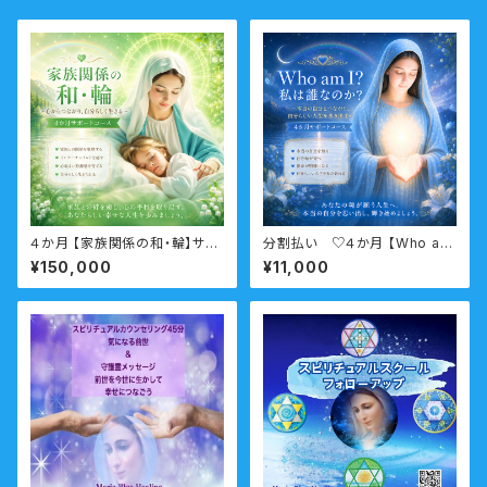
４か月 【家族関係の和・輪】サポ
分割払い ♡４か月 【Who am
ートコース （親子・夫婦・親族家
I? 私は誰なのか？】サポートコ
¥150,000
¥11,000
族問題・インナーチャイルド）
ース なんのために生まれてきた
のか？人生の目的・使命・生きが
いサポートコース （人生の目的・
魂の使命）