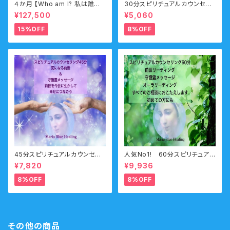
４か月 【Who am I? 私は誰な
30分スピリチュアルカウンセリ
のか？】サポートコース なんの
ング お電話・オンライン・チャ
¥127,500
¥5,060
ために生まれてきたのか？人生
ット
の目的・使命・生きがいサポート
15%OFF
8%OFF
コース （人生の目的・魂の使命）
45分スピリチュアルカウンセリ
人気No1! 60分スピリチュアル
ング 前世・オーラ・ガイドメ
カウンセリング 前世・未来透
¥7,820
¥9,936
ッセージ
視・オーラ・守護霊
8%OFF
8%OFF
その他の商品