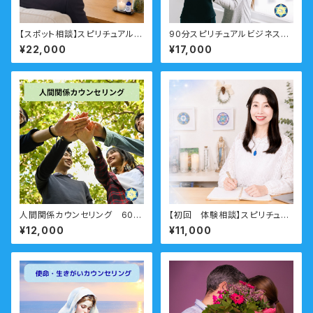
【スポット相談】スピリチュアル相
90分スピリチュアルビジネスコ
談 ビジネス向け
ーチング「自分らしい仕事がした
¥22,000
¥17,000
い！」転職・天職・起業・・仕事の
悩み 右脳派就活をしてみよう！
人間関係カウンセリング 60
【初回 体験相談】スピリチュア
分 ー職場・友人・仲間・ママ友
ル相談 ビジネス向け
¥12,000
¥11,000
もやもやをすっきりとー