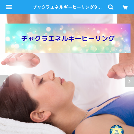
チャクラエネルギーヒーリング90
分 ７つのチャクラを心身からヒーリ
ング 対面・オンライン | mariablu
e