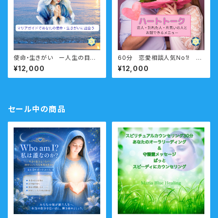
使命・生きがい ー人生の目標・
60分 恋愛相談人気No1! ハ
生きがい・使命を生きる人生へ
ートトーク（恋人交信） 恋人・
¥12,000
¥12,000
ー 60分
別れた人・片思いの人とお話で
きる
セール中の商品