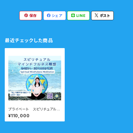
保存
シェア
LINE
ポスト
最近チェックした商品
プライベート スピリチュアルマ
インドフルネス瞑想 対面・オン
¥110,000
ライン ビギナーコース