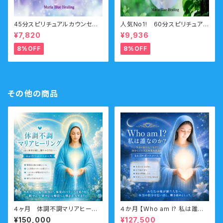
45分スピリチュアルカウンセリ
人気No1! 60分スピリチュアル
ング 前世・オーラ・ガイドメ
カウンセリング 前世・未来透
¥7,820
¥9,936
ッセージ
視・オーラ・守護霊
8%OFF
8%OFF
その他の商品
４ヶ月 体調不調マリアヒーリ
４か月 【Who am I? 私は誰な
ングコース （慢性的な症状・体
のか？】サポートコース なんの
¥150,000
¥127,500