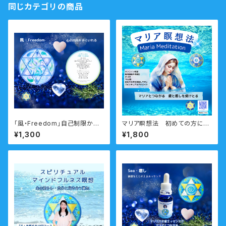
同じカテゴリの商品
「風・Freedom」自己制限から
マリア瞑想法 初めての方にも
自由になるマリアシンボルカー
わかりやすい瞑想
¥1,300
¥1,800
ド 瞑想音声ガイド付き