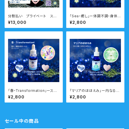
分割払い プライベート スピ
「Sea・癒し」ー体調不調・身体と
リチュアルマインドフルネス瞑
心のバランスを調えるー 瞑想
¥13,000
¥2,800
想 対面・オンライン ビギナー
音声ガイド付き マリアウォータ
コース
ーエッセンス・シングル
「春・Transformation」ースム
「マリアのほほえみ」ー内なる美
ーズに人生の転機や変化のタイ
と神秘性を輝かせるー 瞑想音
¥2,800
¥2,800
ミングを乗り越えるー 瞑想音
声ガイド付き マリアウォーター
声ガイド付き ウォーターエッセ
エッセンス・シングル
ンス・シングル
セール中の商品