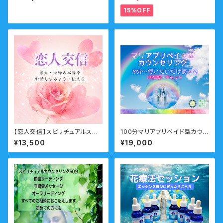
調不調に陥りやすい・エネルギ
ために生まれてきたのか？人生
ーの影響を受けやすい・霊媒体
の目的・使命・生きがいサポート
15%OFF
質）
コース （人生の目的・魂の使命）
【恋人交信】スピリチュアルスク
100分マリアプリベイド型カウン
ール 上級クラス 分割払い
セリング
¥13,500
¥19,000