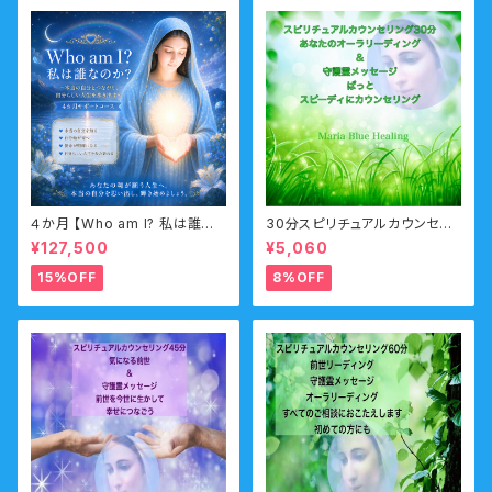
４か月 【Who am I? 私は誰な
30分スピリチュアルカウンセリ
のか？】サポートコース なんの
ング お電話・オンライン・チャ
¥127,500
¥5,060
ために生まれてきたのか？人生
ット
の目的・使命・生きがいサポート
15%OFF
8%OFF
コース （人生の目的・魂の使命）