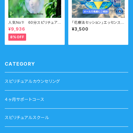
人気No1! 60分スピリチュアル
「花療法セッション」エッセンス選
カウンセリング 前世・未来透
びに迷ったらこちらのメニュー
¥9,936
¥3,500
視・オーラ・守護霊
メール
8%OFF
CATEGORY
スピリチュアルカウンセリング
４ヶ月サポートコース
スピリチュアルスクール