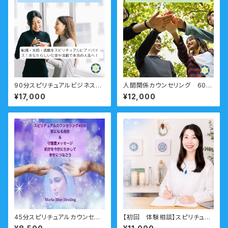
90分スピリチュアルビジネスコ
人間関係カウンセリング 60
ーチング「自分らしい仕事がした
分 ー職場・友人・仲間・ママ友
¥17,000
¥12,000
い！」転職・天職・起業・・仕事の
もやもやをすっきりとー
悩み 右脳派就活をしてみよう！
45分スピリチュアルカウンセリ
【初回 体験相談】スピリチュア
ング 前世・オーラ・ガイドメ
ル相談 ビジネス向け