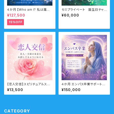
４か月 【Who am I? 私は誰な
セミプライベート 誕生日チャ
のか？】サポートコース なんの
ートコースーあなたの誕生日に
¥127,500
¥60,000
ために生まれてきたのか？人生
隠された数字の秘密ーご一括
の目的・使命・生きがいサポート
15%OFF
コース （人生の目的・魂の使命）
【恋人交信】スピリチュアルスク
４か月 エンパス卒業サポートコ
ール 上級クラス 分割払い
ース （HSP・他人軸・境界線・エ
¥13,500
¥150,000
ンパス・繊細）
CATEGORY