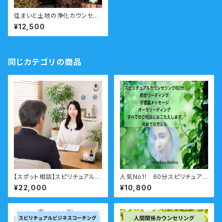
住まいと土地の浄化カウンセリ
ング 引越し・物件購入・霊障・
¥12,500
不動産投資 60分×２回
同じカテゴリの商品
【スポット相談】スピリチュアル相
人気No1! 60分スピリチュアル
談 ビジネス向け
カウンセリング 前世・未来透
¥22,000
¥10,800
視・オーラ・守護霊