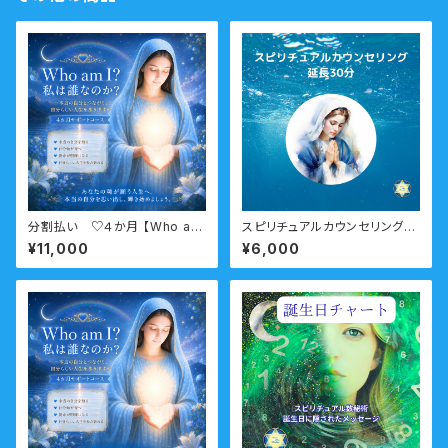
分割払い ♡４か月 【Who am
スピリチュアルカウンセリング
I? 私は誰なのか？】サポートコ
延長30分
¥11,000
¥6,000
ース なんのために生まれてきた
のか？人生の目的・使命・生きが
いサポートコース （人生の目的・
魂の使命）