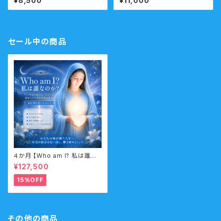
¥8,500
¥11,000
ッセージ
セール中の商品
４か月 【Who am I? 私は誰な
のか？】サポートコース なんの
¥127,500
ために生まれてきたのか？人生
の目的・使命・生きがいサポート
15%OFF
コース （人生の目的・魂の使命）
その他の商品