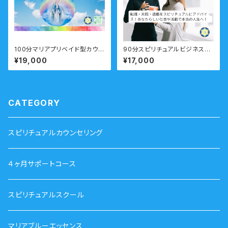
100分マリアプリベイド型カウン
90分スピリチュアルビジネスコ
セリング
ーチング「自分らしい仕事がした
¥19,000
¥17,000
い！」転職・天職・起業・・仕事の
悩み 右脳派就活をしてみよう！
CATEGORY
スピリチュアルカウンセリング
４ヶ月サポートコース
スピリチュアルスクール
マリアブルーエッセンス