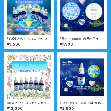
「花療法セッション」エッセンス選
「風・Freedom」自己制限から
びに迷ったらこちらのメニュー
自由になるマリアシンボルカー
¥3,500
¥1,300
メール
ド 瞑想音声ガイド付き
60分フラワーエッセンスカウン
「Sea・癒し」ー体調不調・身体と
セリング 対面・オンライン フ
心のバランスを調えるー 瞑想
¥12,000
¥2,800
ラワーエッセンス付
音声ガイド付き マリアウォータ