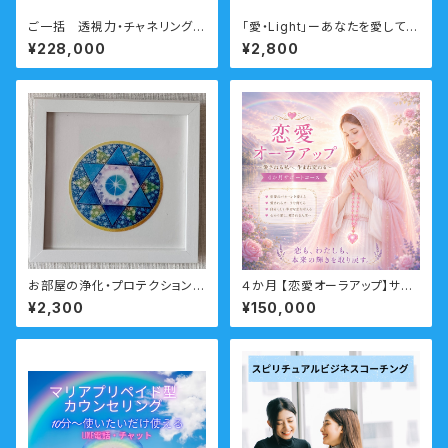
ご一括 透視力・チャネリングコ
「愛・Light」ーあなたを愛して許
ース
して自己愛を高めるエッセンス
¥228,000
¥2,800
ー 瞑想音声ガイド付き マリ
アウォーターエッセンス・シング
ル
お部屋の浄化・プロテクション
４か月 【恋愛オーラアップ】サポ
「マリアヒーリングアート」【愛・L
ートコース（恋愛・結婚・復縁・不
¥2,300
¥150,000
ight】
倫・LGBTQ）