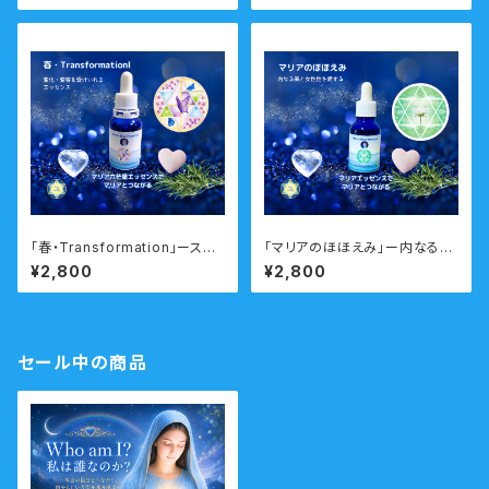
ーエッセンス・シングル
「春・Transformation」ースム
「マリアのほほえみ」ー内なる美
ーズに人生の転機や変化のタイ
と神秘性を輝かせるー 瞑想音
¥2,800
¥2,800
ミングを乗り越えるー 瞑想音
声ガイド付き マリアウォーター
声ガイド付き ウォーターエッセ
エッセンス・シングル
ンス・シングル
セール中の商品