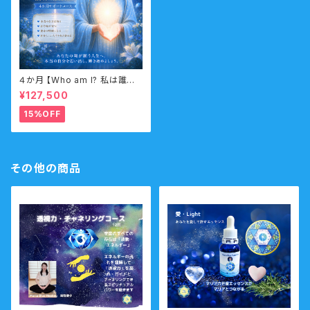
４か月 【Who am I? 私は誰な
のか？】サポートコース なんの
¥127,500
ために生まれてきたのか？人生
の目的・使命・生きがいサポート
15%OFF
コース （人生の目的・魂の使命）
その他の商品