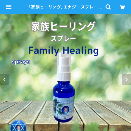
「家族ヒーリング」エナジースプレー
家族との関係にすれ違いや葛藤を感
じたときー 瞑想音声ガイド付き マ
リアウォーターエッセンス | mariabl
ue