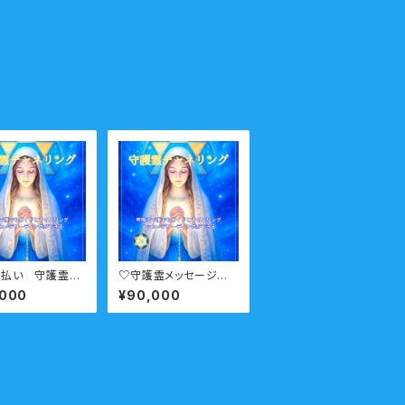
割払い 守護霊チ
♡守護霊メッセージチャ
ングコース プラ
ネリングコース セミプ
,000
¥90,000
ト 6回
ライベート