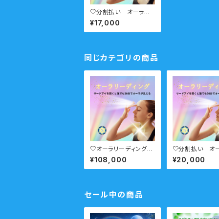
♡分割払い オーラリ
ーディングコース セミ
¥17,000
プライベート ６回
同じカテゴリの商品
♡オーラリーディングコ
♡分割払い オ
ース プライベート ６
ーディングコース
¥108,000
¥20,000
回
イベート ６回
セール中の商品