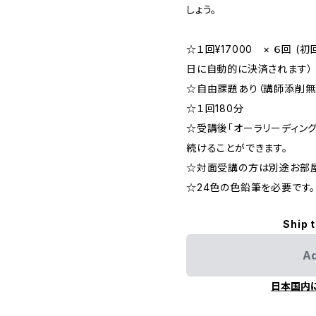
しょう。
☆１回¥17000 × ６回 
日に自動的に決済されます）
☆自由課題あり（講師添削無
☆１回180分
☆受講後「オーラリーディン
続けることができます。
☆対面受講の方は別途お部
☆24色の色鉛筆を必要です。
Ship 
Ad
日本国内