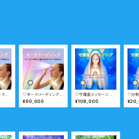
ーラリ
♡オーラリーディングコ
♡守護霊メッセージチャ
♡分
 プラ
ース セミプライベー
ネリングコース プライ
ャネリ
¥90,000
¥108,000
¥20
ト ６回
ベート 6回
イベー