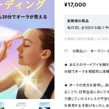
¥17,000
定期便の商品
毎月1回、全6回のお届け予
※価格は1回分の価格になります
♡ 分割払い オーラリーデ
★ あなたのサードアイを開き
分間でオーラを視覚的に体験
★ オーラの見方を習得し、
ることで、日常生活において
で感じていたストレスや不安
を発見する手助けをいたしま