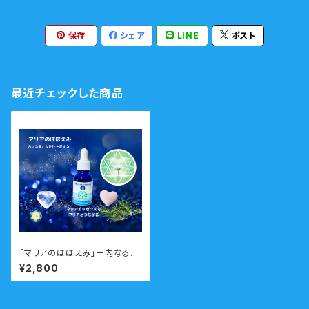
保存
シェア
LINE
ポスト
最近チェックした商品
「マリアのほほえみ」ー内なる美
と神秘性を輝かせるー 瞑想音
¥2,800
声ガイド付き マリアウォーター
エッセンス・シングル