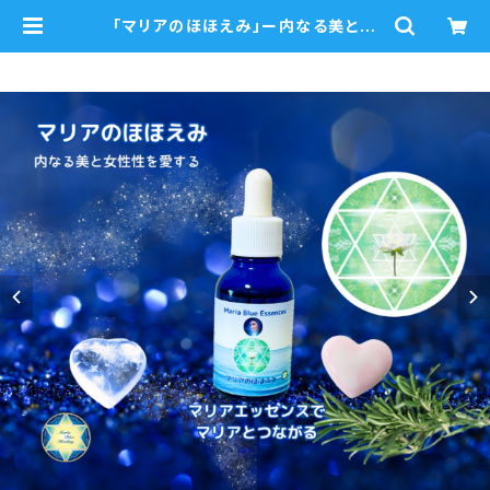
「マリアのほほえみ」ー内なる美と神
秘性を輝かせるー 瞑想音声ガイド
付き マリアウォーターエッセンス・シ
ングル | mariablue