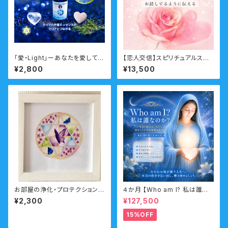
「愛・Light」ーあなたを愛して許
【恋人交信】スピリチュアルスク
して自己愛を高めるエッセンス
ール 上級クラス 分割払い
¥2,800
¥13,500
ー 瞑想音声ガイド付き マリ
アウォーターエッセンス・シング
ル
お部屋の浄化・プロテクション
４か月 【Who am I? 私は誰な
「マリアヒーリングアート」【春・ト
のか？】サポートコース なんの
¥2,300
¥127,500
ランスフォーメーション】
ために生まれてきたのか？人生
の目的・使命・生きがいサポート
15%OFF
コース （人生の目的・魂の使命）