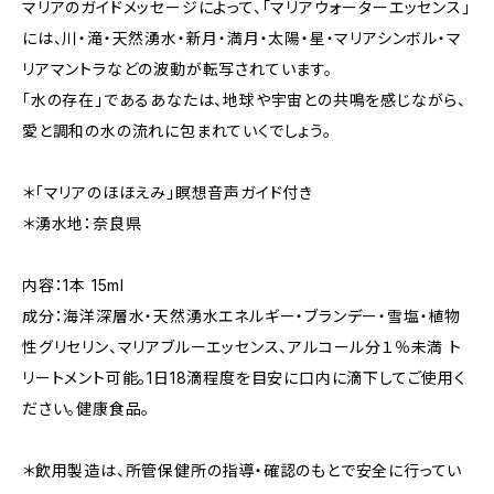
マリアのガイドメッセージによって、「マリアウォーターエッセンス」
には、川・滝・天然湧水・新月・満月・太陽・星・マリアシンボル・マ
リアマントラなどの波動が転写されています。
「水の存在」であるあなたは、地球や宇宙との共鳴を感じながら、
愛と調和の水の流れに包まれていくでしょう。
＊「マリアのほほえみ」瞑想音声ガイド付き
＊湧水地：奈良県
内容：1本 15ml
成分：海洋深層水・天然湧水エネルギー・ブランデー・雪塩・植物
性グリセリン、マリアブルーエッセンス、アルコール分１％未満 ト
リートメント可能。1日18滴程度を目安に口内に滴下してご使用く
ださい。健康食品。
＊飲用製造は、所管保健所の指導・確認のもとで安全に行ってい