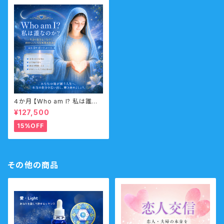
４か月 【Who am I? 私は誰な
のか？】サポートコース なんの
¥127,500
ために生まれてきたのか？人生
の目的・使命・生きがいサポート
15%OFF
コース （人生の目的・魂の使命）
その他の商品