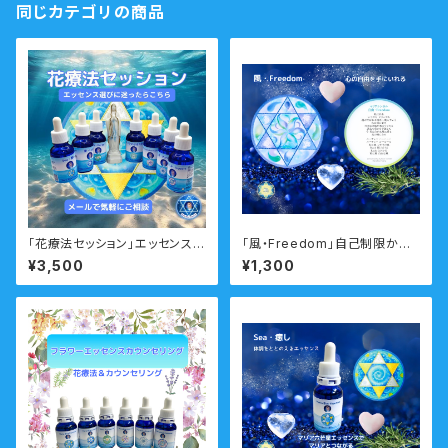
同じカテゴリの商品
「花療法セッション」エッセンス選
「風・Freedom」自己制限から
びに迷ったらこちらのメニュー
自由になるマリアシンボルカー
¥3,500
¥1,300
メール
ド 瞑想音声ガイド付き