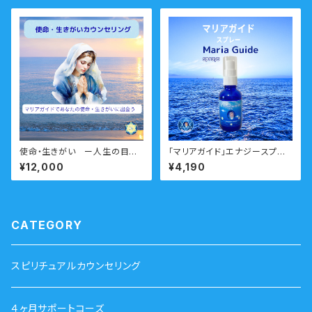
使命・生きがい ー人生の目標・
「マリアガイド」エナジースプレ
生きがい・使命を生きる人生へ
ー ーマリアとつながる・ガイド
¥12,000
¥4,190
ー 60分
とつながるー 瞑想音声ガイド
付き ウォーターエッセンス
CATEGORY
スピリチュアルカウンセリング
４ヶ月サポートコーズ