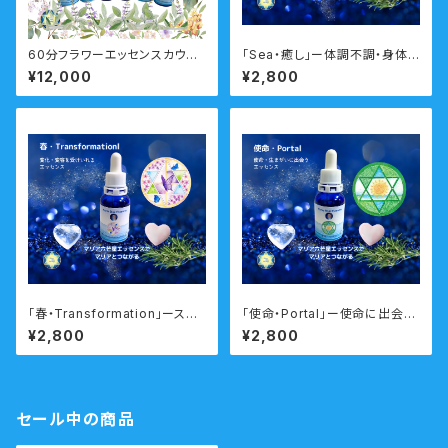
60分フラワーエッセンスカウン
「Sea・癒し」ー体調不調・身体と
セリング 対面・オンライン フ
心のバランスを調えるー 瞑想
¥12,000
¥2,800
ラワーエッセンス付
音声ガイド付き マリアウォータ
ーエッセンス・シングル
「春・Transformation」ースム
「使命・Portal」ー使命に出会
ーズに人生の転機や変化のタイ
う・怖れの解放・グラウンディン
¥2,800
¥2,800
ミングを乗り越えるー 瞑想音
グー 瞑想音声ガイド付き マ
声ガイド付き ウォーターエッセ
リアウォーターエッセンス・シン
ンス・シングル
グル
セール中の商品