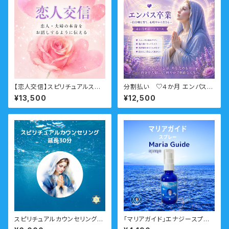
【恋人交信】スピリチュアルスク
分割払い ♡４か月 エンパス卒
ール 上級クラス 分割払い
業サポートコース （HSP・他人
¥13,500
¥12,500
軸・境界線・エンパス・繊細）
スピリチュアルカウンセリング
「マリアガイド」エナジースプレ
延長30分
ー ーマリアとつながる・ガイド