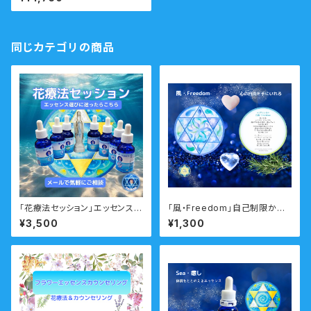
エッセンスー 瞑想音声ガイド
付き ウォーターエッセンスシン
グルキット
同じカテゴリの商品
「花療法セッション」エッセンス選
「風・Freedom」自己制限から
びに迷ったらこちらのメニュー
自由になるマリアシンボルカー
¥3,500
¥1,300
メール
ド 瞑想音声ガイド付き