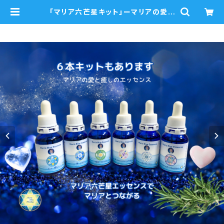
「マリア六芒星キット」ーマリアの愛と
癒しにつながる６つの湧水エッセンス
ー 瞑想音声ガイド付き ウォーター
エッセンスシングルキット | mariabl
ue