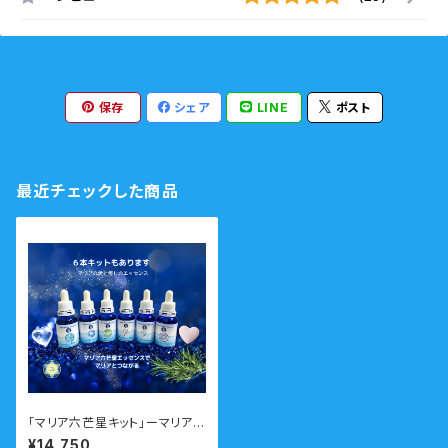
保存
シェア
LINE
ポスト
最近チェックした商品
「マリア六芒星キット」ーマリアの
愛と癒しにつながる６つの湧水
¥14,750