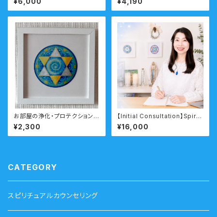
¥6,000
¥4,190
とつながるー 瞑想音声ガイド
付き ウォーターエッセンス
お部屋の浄化・プロテクション
【Initial Consultation】Spirit
「マリアヒーリングアート」【Se
ual Consultation & Spiritual
¥2,300
¥16,000
a・癒し】
Advisory Services for Bu
siness
CATEGORY
スピリチュアルカウンセリング