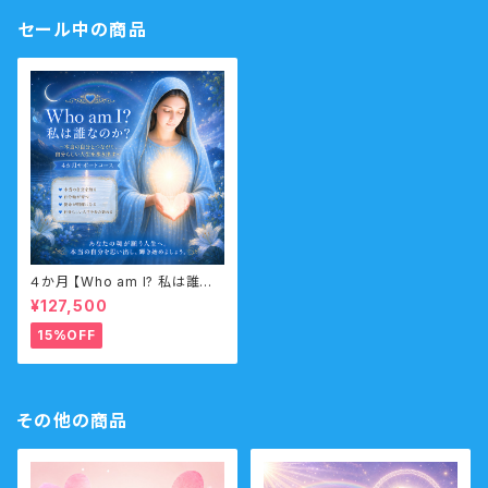
セール中の商品
４か月 【Who am I? 私は誰な
のか？】サポートコース なんの
¥127,500
ために生まれてきたのか？人生
の目的・使命・生きがいサポート
15%OFF
コース （人生の目的・魂の使命）
その他の商品