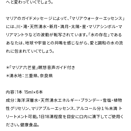
へと変わっていくでしょう。
マリアのガイドメッセージによって、「マリアウォーターエッセンス」
には、川・滝・天然湧水・新月・満月・太陽・星・マリアシンボル・マ
リアマントラなどの波動が転写されています。「水の存在」である
あなたは、地球や宇宙との共鳴を感じながら、愛と調和の水の流
れに包まれていくでしょう。
＊「マリア六芒星」瞑想音声ガイド付き
＊湧水地：三重県、奈良県
内容：1本 15ml×6本
成分：海洋深層水・天然湧水エネルギー・ブランデー・雪塩・植物
性グリセリン、マリアブルーエッセンス、アルコール分１％未満 ト
リートメント可能。1日18滴程度を目安に口内に滴下してご使用く
ださい。健康食品。