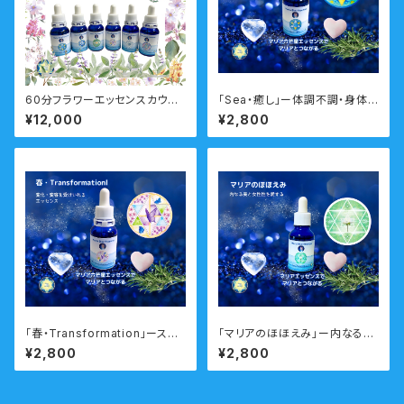
60分フラワーエッセンスカウン
「Sea・癒し」ー体調不調・身体と
セリング 対面・オンライン フ
心のバランスを調えるー 瞑想
¥12,000
¥2,800
ラワーエッセンス付
音声ガイド付き マリアウォータ
ーエッセンス・シングル
「春・Transformation」ースム
「マリアのほほえみ」ー内なる美
ーズに人生の転機や変化のタイ
と神秘性を輝かせるー 瞑想音
¥2,800
¥2,800
ミングを乗り越えるー 瞑想音
声ガイド付き マリアウォーター
声ガイド付き ウォーターエッセ
エッセンス・シングル
ンス・シングル