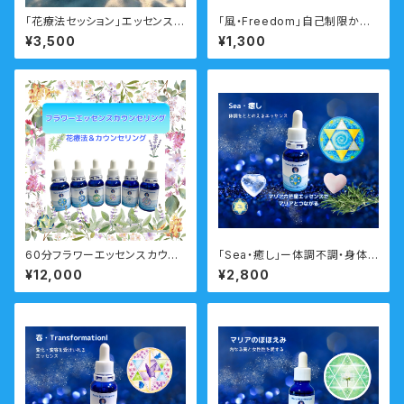
「花療法セッション」エッセンス選
「風・Freedom」自己制限から
びに迷ったらこちらのメニュー
自由になるマリアシンボルカー
¥3,500
¥1,300
メール
ド 瞑想音声ガイド付き
60分フラワーエッセンスカウン
「Sea・癒し」ー体調不調・身体と
セリング 対面・オンライン フ
心のバランスを調えるー 瞑想
¥12,000
¥2,800
ラワーエッセンス付
音声ガイド付き マリアウォータ
ーエッセンス・シングル