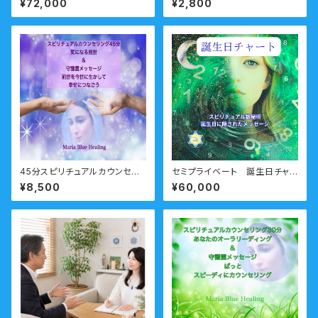
¥72,000
¥2,800
た数字の秘密ーご一括
ー 瞑想音声ガイド付き マリ
アウォーターエッセンス・シング
ル
45分スピリチュアルカウンセリ
セミプライベート 誕生日チャ
ング 前世・オーラ・ガイドメ
ートコースーあなたの誕生日に
¥8,500
¥60,000
ッセージ
隠された数字の秘密ーご一括