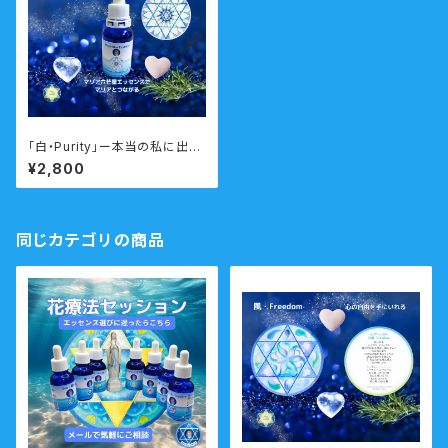
「白・Purity」ー本当の私に出会
う・悲しみを癒すー 瞑想音声
¥2,800
ガイド付き ウォーターエッセン
ス・シングル
同じカテゴリの商品