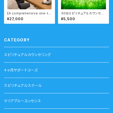
【A comprehensive one-ti
30分スピリチュアルカウンセリ
me consultation for those
ング お電話・オンライン・チャ
¥27,000
¥5,500
seeking deeper guidanc
ット
e】Spiritual Consultation &
Advisory Services for Bu
siness
CATEGORY
スピリチュアルカウンセリング
４ヶ月サポートコーズ
スピリチュアルスクール
マリアブルーエッセンス