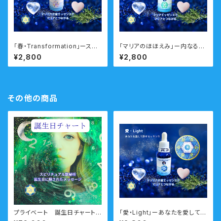
「春・Transformation」ースム
「マリアのほほえみ」ー内なる美
ーズに人生の転機や変化のタイ
と神秘性を輝かせるー 瞑想音
¥2,800
¥2,800
ミングを乗り越えるー 瞑想音
声ガイド付き マリアウォーター
声ガイド付き ウォーターエッセ
エッセンス・シングル
ンス・シングル
その他の商品
プライベート 誕生日チャートコ
「愛・Light」ーあなたを愛して許
ースーあなたの誕生日に隠され
して自己愛を高めるエッセンス