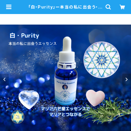
「白・Purity」ー本当の私に出会う・悲
しみを癒すー 瞑想音声ガイド付き
ウォーターエッセンス・シングル | ma
riablue