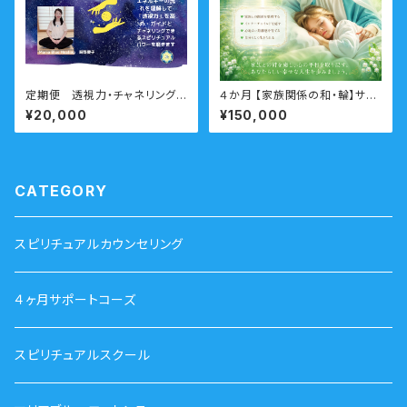
定期便 透視力・チャネリングコ
４か月 【家族関係の和・輪】サポ
ース
ートコース （親子・夫婦・親族家
¥20,000
¥150,000
族問題・インナーチャイルド）
CATEGORY
スピリチュアルカウンセリング
４ヶ月サポートコーズ
スピリチュアルスクール