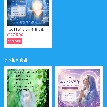
４か月 【Who am I? 私は誰な
のか？】サポートコース なんの
¥127,500
ために生まれてきたのか？人生
の目的・使命・生きがいサポート
15%OFF
コース （人生の目的・魂の使命）
その他の商品