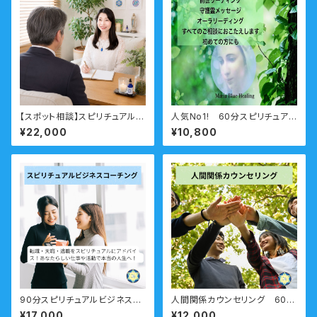
【スポット相談】スピリチュアル相
人気No1! 60分スピリチュアル
談 ビジネス向け
カウンセリング 前世・未来透
¥22,000
¥10,800
視・オーラ・守護霊
90分スピリチュアルビジネスコ
人間関係カウンセリング 60
ーチング「自分らしい仕事がした
分 ー職場・友人・仲間・ママ友
¥17,000
¥12,000