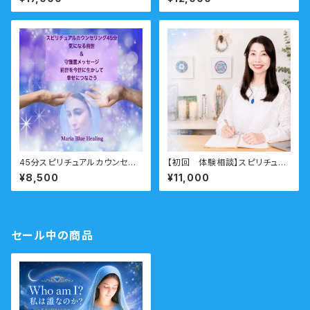
い！」転職・天職・起業・・仕事の
もやもやをすっきりとー
悩み 右脳派就活をしてみよう！
45分スピリチュアルカウンセリ
【初回 体験相談】スピリチュア
ング 前世・オーラ・ガイドメ
ル相談 ビジネス向け
¥8,500
¥11,000
ッセージ
セール中の商品