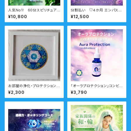
人気No1! 60分スピリチュアル
分割払い ♡４か月 エンパス卒
カウンセリング 前世・未来透
業サポートコース （HSP・他人
¥10,800
¥12,500
視・オーラ・守護霊
軸・境界線・エンパス・繊細）
お部屋の浄化・プロテクション
「オーラプロテクション」コンビ
「マリアヒーリングアート」【愛・L
ネーション ーオーラのプロテ
¥2,300
¥3,790
ight】
クション・お部屋の浄化ー瞑想
音声ガイド付き マリアウォータ
ーエッセンス