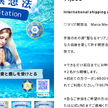
International shipping 
♡マリア瞑想法 Maria Medi
宇宙の水の源「聖なるマリア」
なた自身を愛して許す瞑想法
想です。
＊できるだけ前日までにお申
＊２名から開催します。
＊初めての方クーポン¥800
れてご利用ください。「F9S7
＊急なご参加をご希望の方は
たは公式LINEまでご連絡くだ