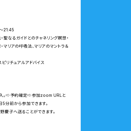
21:45
・聖なるガイドとのチャネリング瞑想・
・マリアの呼吸法、マリアのマントラ＆
スピリチュアルアドバイス
。⇨予約確定⇨参加zoom URLと
日5分前から参加できます。
時野慶子へ送ることができます。