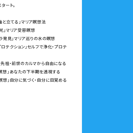
スタート。
軸と立てる」マリア瞑想法
い光」マリア受容瞑想
ーラ発見」マリア巡りの水の瞑想
プロテクション」セルフで浄化・プロテ
想」先祖・前世のカルマから自由になる
視瞑想」あなたの下半期を透視する
醒瞑想」自分に気づく・自分に目覚める