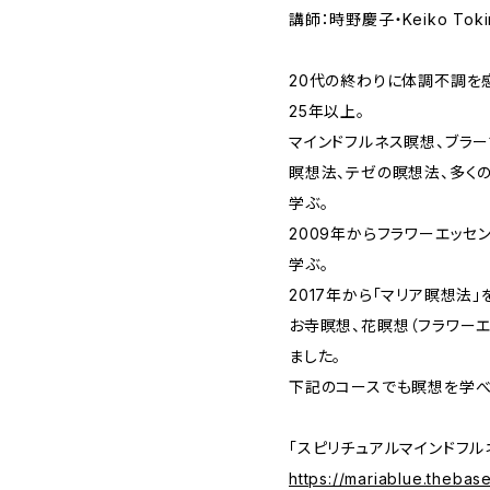
講師：時野慶子・Keiko Tok
20代の終わりに体調不調を
25年以上。
マインドフルネス瞑想、ブラー
瞑想法、テゼの瞑想法、多く
学ぶ。
2009年からフラワーエッセ
学ぶ。
2017年から「マリア瞑想法
お寺瞑想、花瞑想（フラワー
ました。
下記のコースでも瞑想を学べ
「スピリチュアルマインドフル
https://mariablue.thebas