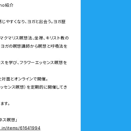
ino紹介
感じやすくなり、ヨガと出会う。ヨガ歴
マクマリス瞑想法、坐禅、キリスト教の
のヨガの瞑想講師から瞑想と呼吸法を
ンスを学び、フラワーエッセンス瞑想を
」を対面とオンラインで開催。
エッセンス瞑想）を定期的に開催してき
ます。
ネス瞑想」
e.in/items/61641994