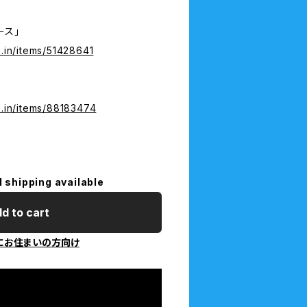
ース」
e.in/items/51428641
e.in/items/88183474
l shipping available
d to cart
にお住まいの方向け