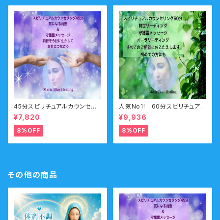
45分スピリチュアルカウンセリ
人気No1! 60分スピリチュアル
ング 前世・オーラ・ガイドメ
カウンセリング 前世・未来透
¥7,820
¥9,936
ッセージ
視・オーラ・守護霊
8%OFF
8%OFF
その他の商品