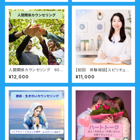
悩み 右脳派就活をしてみよう！
人間関係カウンセリング 60
【初回 体験相談】スピリチュア
分 ー職場・友人・仲間・ママ友
ル相談 ビジネス向け
¥12,000
¥11,000
もやもやをすっきりとー