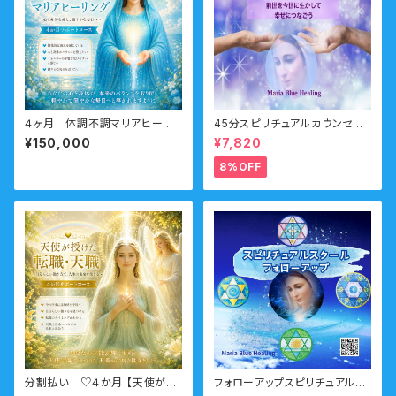
４ヶ月 体調不調マリアヒーリ
45分スピリチュアルカウンセリ
ングコース （慢性的な症状・体
ング 前世・オーラ・ガイドメ
¥150,000
¥7,820
調不調に陥りやすい・エネルギ
ッセージ
ーの影響を受けやすい・霊媒体
8%OFF
質）
分割払い ♡４か月 【天使が授
フォローアップスピリチュアルス
けた転職・天職】サポートコース
クール