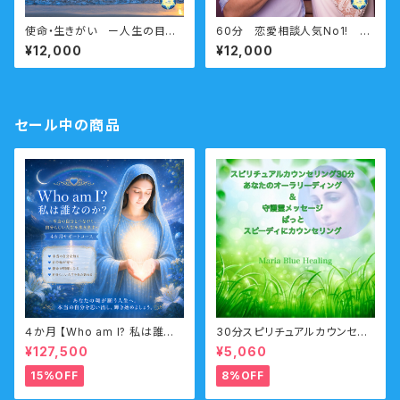
使命・生きがい ー人生の目標・
60分 恋愛相談人気No1! ハ
生きがい・使命を生きる人生へ
ートトーク（恋人交信） 恋人・
¥12,000
¥12,000
ー 60分
別れた人・片思いの人とお話で
きる
セール中の商品
４か月 【Who am I? 私は誰な
30分スピリチュアルカウンセリ
のか？】サポートコース なんの
ング お電話・オンライン・チャ
¥127,500
¥5,060
ために生まれてきたのか？人生
ット
の目的・使命・生きがいサポート
15%OFF
8%OFF
コース （人生の目的・魂の使命）