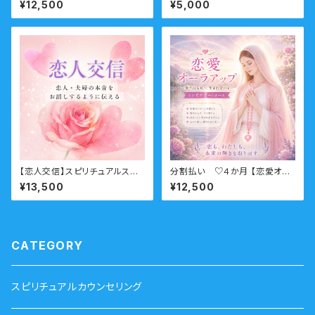
¥12,500
¥5,000
（転職・天職・仕事・働き方・職場
の人間関係・転職タイミング）
【恋人交信】スピリチュアルスク
分割払い ♡４か月 【恋愛オー
ール 上級クラス 分割払い
ラアップ】サポートコース（恋愛・
¥13,500
¥12,500
結婚・復縁・不倫・LGBTQ）
CATEGORY
スピリチュアルカウンセリング