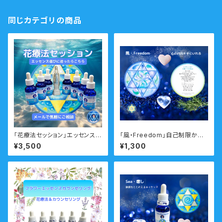
同じカテゴリの商品
「花療法セッション」エッセンス選
「風・Freedom」自己制限から
びに迷ったらこちらのメニュー
自由になるマリアシンボルカー
¥3,500
¥1,300
メール
ド 瞑想音声ガイド付き