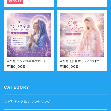
15%OFF
コース （人生の目的・魂の使命）
４か月 エンパス卒業サポートコ
４か月 【恋愛オーラアップ】サポ
ース （HSP・他人軸・境界線・エ
ートコース（恋愛・結婚・復縁・不
¥150,000
¥150,000
ンパス・繊細）
倫・LGBTQ）
CATEGORY
スピリチュアルカウンセリング