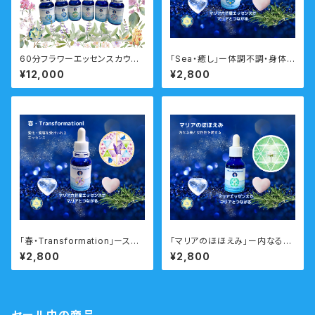
60分フラワーエッセンスカウン
「Sea・癒し」ー体調不調・身体と
セリング 対面・オンライン フ
心のバランスを調えるー 瞑想
¥12,000
¥2,800
ラワーエッセンス付
音声ガイド付き マリアウォータ
ーエッセンス・シングル
「春・Transformation」ースム
「マリアのほほえみ」ー内なる美
ーズに人生の転機や変化のタイ
と神秘性を輝かせるー 瞑想音
¥2,800
¥2,800
ミングを乗り越えるー 瞑想音
声ガイド付き マリアウォーター
声ガイド付き ウォーターエッセ
エッセンス・シングル
ンス・シングル