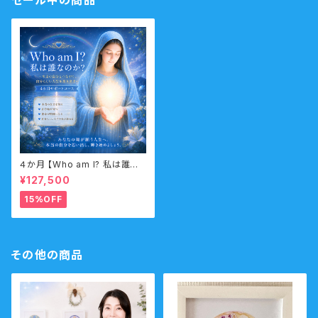
セール中の商品
４か月 【Who am I? 私は誰な
のか？】サポートコース なんの
¥127,500
ために生まれてきたのか？人生
の目的・使命・生きがいサポート
15%OFF
コース （人生の目的・魂の使命）
その他の商品