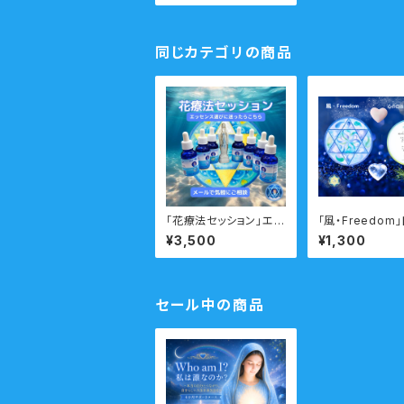
瞑想音声ガイド付き
マリアウォーターエッセ
ンス
同じカテゴリの商品
「花療法セッション」エッ
「風・Freedom
センス選びに迷ったらこ
限から自由にな
¥3,500
¥1,300
ちらのメニュー メール
アシンボルカー
想音声ガイド付
セール中の商品