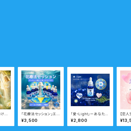
授けた
「花療法セッション」エッ
「愛・Light」ーあなたを
【恋人
ートコ
センス選びに迷ったらこ
愛して許して自己愛を
アルス
¥3,500
¥2,800
¥13,
・仕事・
ちらのメニュー メール
高めるエッセンスー
ラス 
人間関
瞑想音声ガイド付き