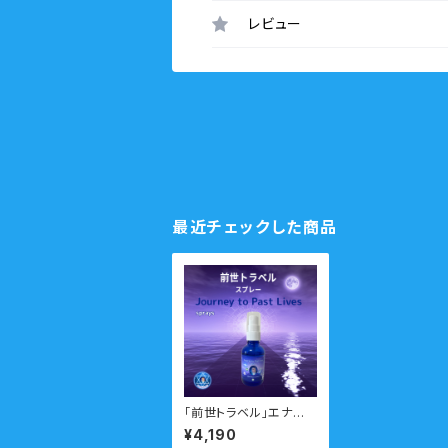
レビュー
最近チェックした商品
「前世トラベル」エナジ
ースプレー ー前世ト
¥4,190
ラベルをサポートー