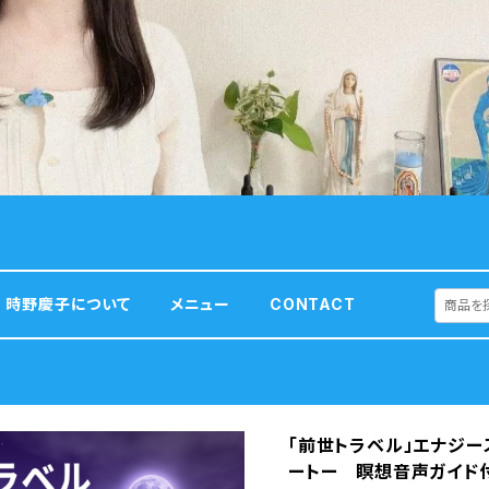
時野慶子について
メニュー
CONTACT
「前世トラベル」エナジ
ートー 瞑想音声ガイド