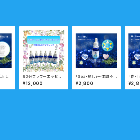
」自己制
60分フラワーエッセン
「Sea・癒し」ー体調不
「春・T
るマリ
スカウンセリング 対
調・身体と心のバランス
n」ー
¥12,000
¥2,800
¥2,
ド 瞑
面・オンライン フラワ
を調えるー 瞑想音声
転機や
き
ーエッセンス付
ガイド付き マリアウォ
グを乗
ーターエッセンス・シン
想音声
グル
ーター
グル