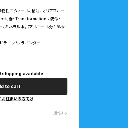
植物性エタノール、精油、マリアブルー
、春・Transformation 、使命・
ブランデー、ミネラル水。（アルコール分１％未
ゼラニウム、ラベンダー
l shipping available
d to cart
にお住まいの方向け
通報する