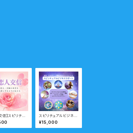
交信】スピリチュ
スピリチュアルビジネス
クール 上級ク
サポート おすすめコ
500
¥15,000
分割払い
ース