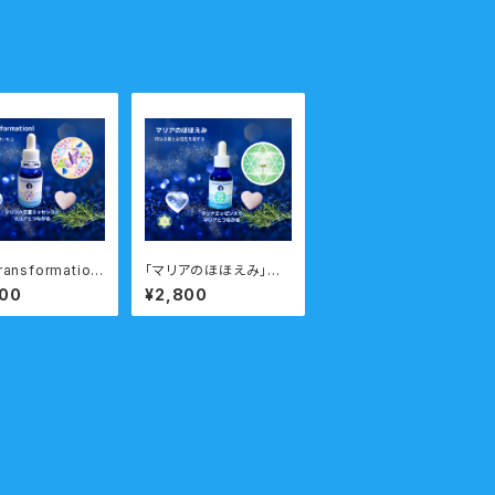
ransformatio
「マリアのほほえみ」ー
スムーズに人生の
内なる美と神秘性を輝
800
¥2,800
変化のタイミン
かせるー 瞑想音声ガ
り越えるー 瞑
イド付き マリアウォー
ガイド付き ウォ
ターエッセンス・シング
エッセンス・シン
ル