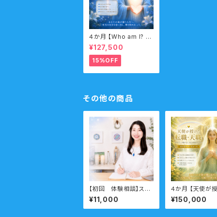
４か月 【Who am I? 私
は誰なのか？】サポート
¥127,500
コース なんのために生
まれてきたのか？人生
15%OFF
の目的・使命・生きがい
サポートコース （人生の
目的・魂の使命）
その他の商品
【初回 体験相談】スピ
４か月 【天使が
リチュアル相談 ビジ
転職・天職】サポ
¥11,000
¥150,000
ネス向け
ース （転職・天職
働き方・職場の